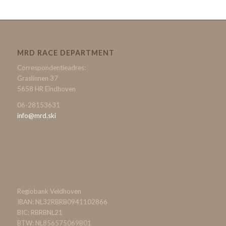
MRD RACE DEPARTMENT
Correspondentieadres:
Graslinnen 37
5658 HR Eindhoven
06-28153631
info@mrd.ski
Regiobank Veldhoven
IBAN: NL32RBRB0941102866
BIC: RBRBNL21
BTW: NL856575069B01