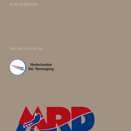
KVK: 66485428
Bezoek ons ook op: