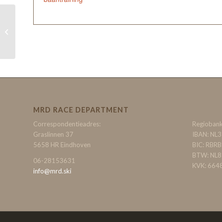
Baantraining blok 3
MRD RACE DEPARTMENT
Correspondentieadres:
Regiobank
Graslinnen 37
IBAN: NL
5658 HR Eindhoven
BIC: RBR
BTW: NL
06-28153631
KVK: 664
info@mrd.ski