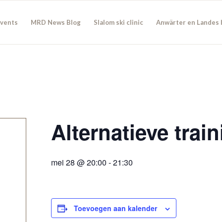
Events
MRD News Blog
Slalom ski clinic
Anwärter en Landes 
Alternatieve trai
mei 28 @ 20:00
-
21:30
Toevoegen aan kalender