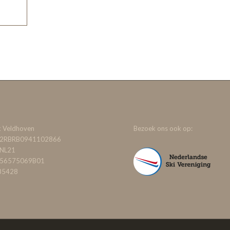
 Veldhoven
Bezoek ons ook op:
32RBRB0941102866
BNL21
856575069B01
85428