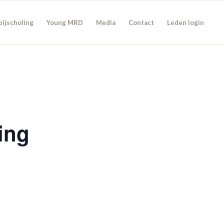
bijscholing
Young MRD
Media
Contact
Leden login
ning